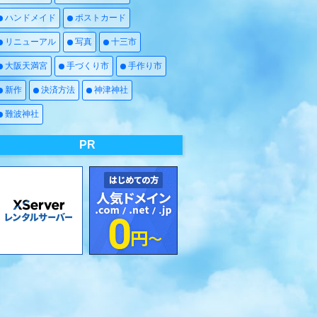
ハンドメイド
ポストカード
リニューアル
写真
十三市
大阪天満宮
手づくり市
手作り市
新作
決済方法
神津神社
難波神社
PR